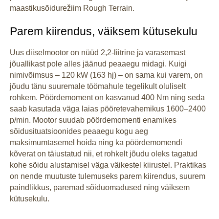
maastikusõidurežiim Rough Terrain.
Parem kiirendus, väiksem kütusekulu
Uus diiselmootor on nüüd 2,2-liitrine ja varasemast
jõuallikast pole alles jäänud peaaegu midagi. Kuigi
nimivõimsus – 120 kW (163 hj) – on sama kui varem, on
jõudu tänu suuremale töömahule tegelikult oluliselt
rohkem. Pöördemoment on kasvanud 400 Nm ning seda
saab kasutada väga laias pööretevahemikus 1600–2400
p/min. Mootor suudab pöördemomenti enamikes
sõidusituatsioonides peaaegu kogu aeg
maksimumtasemel hoida ning ka pöördemomendi
kõverat on täiustatud nii, et rohkelt jõudu oleks tagatud
kohe sõidu alustamisel väga väikestel kiirustel. Praktikas
on nende muutuste tulemuseks parem kiirendus, suurem
paindlikkus, paremad sõiduomadused ning väiksem
kütusekulu.