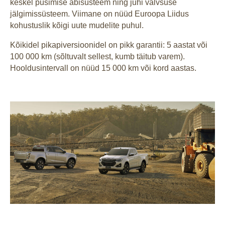
keskel püsimise abisüsteem ning juhi valvsuse
jälgimissüsteem. Viimane on nüüd Euroopa Liidus
kohustuslik kõigi uute mudelite puhul.
Kõikidel pikapiversioonidel on pikk garantii: 5 aastat või
100 000 km (sõltuvalt sellest, kumb täitub varem).
Hooldusintervall on nüüd 15 000 km või kord aastas.