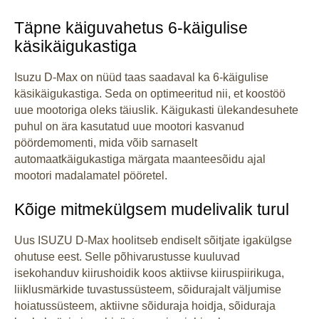
Täpne käiguvahetus 6-käigulise
käsikäigukastiga
Isuzu D-Max on nüüd taas saadaval ka 6-käigulise
käsikäigukastiga. Seda on optimeeritud nii, et koostöö
uue mootoriga oleks täiuslik. Käigukasti ülekandesuhete
puhul on ära kasutatud uue mootori kasvanud
pöördemomenti, mida võib sarnaselt
automaatkäigukastiga märgata maanteesõidu ajal
mootori madalamatel pööretel.
Kõige mitmekülgsem mudelivalik turul
Uus ISUZU D-Max hoolitseb endiselt sõitjate igakülgse
ohutuse eest. Selle põhivarustusse kuuluvad
isekohanduv kiirushoidik koos aktiivse kiiruspiirikuga,
liiklusmärkide tuvastussüsteem, sõidurajalt väljumise
hoiatussüsteem, aktiivne sõiduraja hoidja, sõiduraja