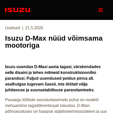
Categories
Posted
Uudised
21.5.2026
on
Isuzu D-Max nüüd võimsama
mootoriga
Isuzu uuendas D-Maxi aasta tagasi, värskendades
selle disaini ja tehes mitmeid konstruktsioonilisi
parandusi. Paljud uuendused peidus pinna all,
sealhulgas tugevam šassii, mis töötati välja
juhitavuse ja suunastabiilsuse parandamiseks.
Peaaegu kõikide varustustasemete puhul on mudelil
mehaaniline tagadiferentsiaali lukustus. D-Maxi
põhivarustuses on haagise stabiliseerimissüsteem ja uus