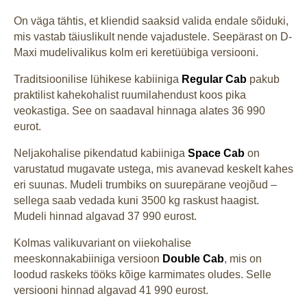
On väga tähtis, et kliendid saaksid valida endale sõiduki,
mis vastab täiuslikult nende vajadustele. Seepärast on D-
Maxi mudelivalikus kolm eri keretüübiga versiooni.
Traditsioonilise lühikese kabiiniga
Regular Cab
pakub
praktilist kahekohalist ruumilahendust koos pika
veokastiga. See on saadaval hinnaga alates 36 990
eurot.
Neljakohalise pikendatud kabiiniga
Space Cab
on
varustatud mugavate ustega, mis avanevad keskelt kahes
eri suunas. Mudeli trumbiks on suurepärane veojõud –
sellega saab vedada kuni 3500 kg raskust haagist.
Mudeli hinnad algavad 37 990 eurost.
Kolmas valikuvariant on viiekohalise
meeskonnakabiiniga versioon
Double Cab
, mis on
loodud raskeks tööks kõige karmimates oludes. Selle
versiooni hinnad algavad 41 990 eurost.