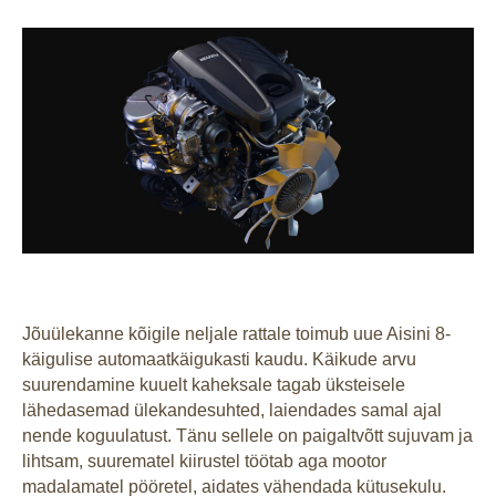
Jõuülekanne kõigile neljale rattale toimub uue Aisini 8-
käigulise automaatkäigukasti kaudu. Käikude arvu
suurendamine kuuelt kaheksale tagab üksteisele
lähedasemad ülekandesuhted, laiendades samal ajal
nende koguulatust. Tänu sellele on paigaltvõtt sujuvam ja
lihtsam, suurematel kiirustel töötab aga mootor
madalamatel pööretel, aidates vähendada kütusekulu.