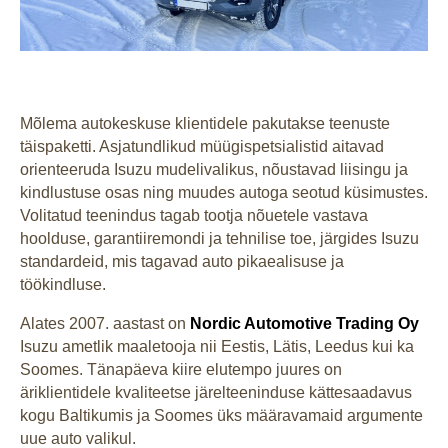
Mõlema autokeskuse klientidele pakutakse teenuste
täispaketti. Asjatundlikud müügispetsialistid aitavad
orienteeruda Isuzu mudelivalikus, nõustavad liisingu ja
kindlustuse osas ning muudes autoga seotud küsimustes.
Volitatud teenindus tagab tootja nõuetele vastava
hoolduse, garantiiremondi ja tehnilise toe, järgides Isuzu
standardeid, mis tagavad auto pikaealisuse ja
töökindluse.
Alates 2007. aastast on
Nordic Automotive Trading Oy
Isuzu ametlik maaletooja nii Eestis, Lätis, Leedus kui ka
Soomes. Tänapäeva kiire elutempo juures on
äriklientidele kvaliteetse järelteeninduse kättesaadavus
kogu Baltikumis ja Soomes üks määravamaid argumente
uue auto valikul.