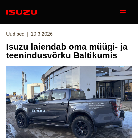
Categories
Posted
Uudised
10.3.2026
on
Isuzu laiendab oma müügi- ja
teenindusvõrku Baltikumis