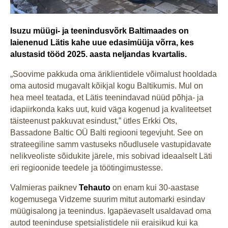
Isuzu müügi- ja teenindusvõrk Baltimaades on
laienenud Lätis kahe uue edasimüüja võrra, kes
alustasid tööd 2025. aasta neljandas kvartalis.
„Soovime pakkuda oma äriklientidele võimalust hooldada
oma autosid mugavalt kõikjal kogu Baltikumis. Mul on
hea meel teatada, et Lätis teenindavad nüüd põhja- ja
idapiirkonda kaks uut, kuid väga kogenud ja kvaliteetset
täisteenust pakkuvat esindust,” ütles Erkki Ots,
Bassadone Baltic OÜ Balti regiooni tegevjuht. See on
strateegiline samm vastuseks nõudlusele vastupidavate
nelikveoliste sõidukite järele, mis sobivad ideaalselt Läti
eri regioonide teedele ja töötingimustesse.
Valmieras paiknev
Tehauto
on enam kui 30-aastase
kogemusega Vidzeme suurim mitut automarki esindav
müügisalong ja teenindus. Igapäevaselt usaldavad oma
autod teeninduse spetsialistidele nii eraisikud kui ka